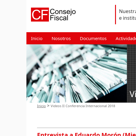
Nuestra
e insti
Inicio
Nosotros
Documentos
Actividad
V
>
Inicio
Videos II Conferencia Internacional 2018
Entrevista a Eduardo Morón (Mie