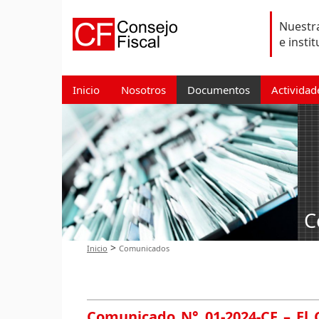
Nuestra
e insti
Inicio
Nosotros
Documentos
Actividad
C
>
Inicio
Comunicados
Comunicado N° 01-2024-CF – El 