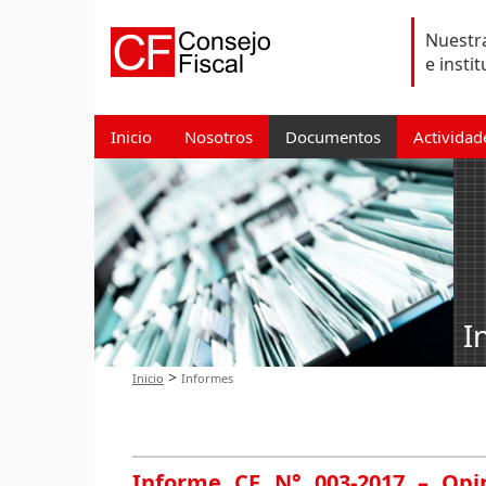
Nuestra
e insti
Inicio
Nosotros
Documentos
Actividad
I
>
Inicio
Informes
Informe CF N° 003-2017 – Opin