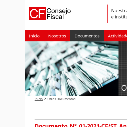
Nuestra
e insti
Inicio
Nosotros
Documentos
Actividad
O
>
Inicio
Otros Documentos
Documento N° 01-2021-CF/ST Aná