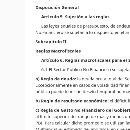
Disposición General
Artículo 5. Sujeción a las reglas
Las leyes anuales de presupuesto, de endeuda
No Financiero se sujetan a lo dispuesto en el art
Subcapítulo II
Reglas Macrofiscales
Artículo 6. Reglas macrofiscales para el 
6.1 El Sector Público No Financiero se sujeta 
a) Regla de deuda:
la deuda bruta total del S
Excepcionalmente en casos de volatilidad financ
pública puede tener un desvío temporal no mayo
b) Regla de resultado económico:
el déficit
c) Regla de Gasto No Financiero del Gobie
al límite superior del rango de más y menos un 
PBI. Para calcular dicho promedio se utilizan l
Multianual, el estimado del año fiscal en que 