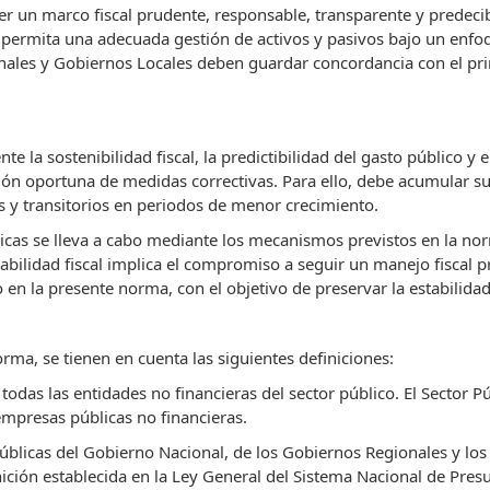
r un marco fiscal prudente, responsable, transparente y predecibl
y permita una adecuada gestión de activos y pasivos bajo un enfoq
nales y Gobiernos Locales deben guardar concordancia con el prin
 la sostenibilidad fiscal, la predictibilidad del gasto público y 
ón oportuna de medidas correctivas. Para ello, debe acumular sup
s y transitorios en periodos de menor crecimiento.
licas se lleva a cabo mediante los mecanismos previstos en la no
abilidad fiscal implica el compromiso a seguir un manejo fiscal pr
 en la presente norma, con el objetivo de preservar la estabili
rma, se tienen en cuenta las siguientes definiciones:
todas las entidades no financieras del sector público. El Sector 
empresas públicas no financieras.
úblicas del Gobierno Nacional, de los Gobiernos Regionales y los 
ición establecida en la Ley General del Sistema Nacional de Presu