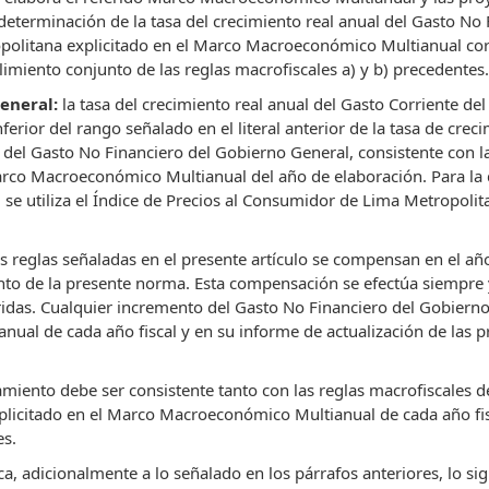
terminación de la tasa del crecimiento real anual del Gasto No F
politana explicitado en el Marco Macroeconómico Multianual corr
miento conjunto de las reglas macrofiscales a) y b) precedentes.
General:
la tasa del crecimiento real anual del Gasto Corriente d
erior del rango señalado en el literal anterior de la tasa de cre
del Gasto No Financiero del Gobierno General, consistente con la
 Marco Macroeconómico Multianual del año de elaboración. Para la 
 se utiliza el Índice de Precios al Consumidor de Lima Metropol
 reglas señaladas en el presente artículo se compensan en el año f
nto de la presente norma. Esta compensación se efectúa siempre
ridas. Cualquier incremento del Gasto No Financiero del Gobierno 
ual de cada año fiscal y en su informe de actualización de las 
damiento debe ser consistente tanto con las reglas macrofiscales
xplicitado en el Marco Macroeconómico Multianual de cada año fisc
es.
ca, adicionalmente a lo señalado en los párrafos anteriores, lo sig