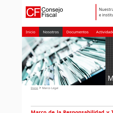
Nuestra
e insti
Inicio
Nosotros
Documentos
Actividad
M
>
Inicio
Marco Legal
Marco de la Responsabilidad y T