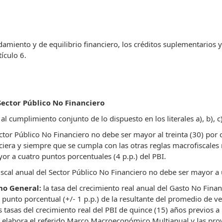
miento y de equilibrio financiero, los créditos suplementarios y
ículo 6.
Sector Público No Financiero
al cumplimiento conjunto de lo dispuesto en los literales a), b), c)
ector Público No Financiero no debe ser mayor al treinta (30) por 
iera y siempre que se cumpla con las otras reglas macrofiscales r
r a cuatro puntos porcentuales (4 p.p.) del PBI.
 fiscal anual del Sector Público No Financiero no debe ser mayor a 
rno General:
la tasa del crecimiento real anual del Gasto No Fin
punto porcentual (+/- 1 p.p.) de la resultante del promedio de ve
as tasas del crecimiento real del PBI de quince (15) años previo
se elabora el referido Marco Macroeconómico Multianual y las proy