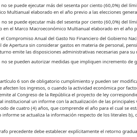
o no se puede ejecutar más del sesenta por ciento (60,0%) del lím
o Multianual elaborado en el año previo a las elecciones genera
 no se puede ejecutar más del sesenta por ciento (60,0%) del lím
 en el Marco Macroeconómico Multianual elaborado en el año pre
ño el Compromiso Anual del Gasto No Financiero del Gobierno Nac
l de Apertura sin considerar gastos en materia de personal, pensio
turno emite las disposiciones administrativas necesarias para su 
ño no se pueden autorizar medidas que impliquen incremento de g
l artículo 6 son de obligatorio cumplimiento y pueden ser modifi
e afecten los ingresos, o cuando la actividad económica por fact
remite al Congreso de la República el proyecto de ley correspond
l institucional un informe con la actualización de las principales
o de cuatro (4) años, que comprende el año para el cual se está
 informe se actualiza la información respecto de los literales b), c
rafo precedente debe establecer explícitamente el retorno gradual