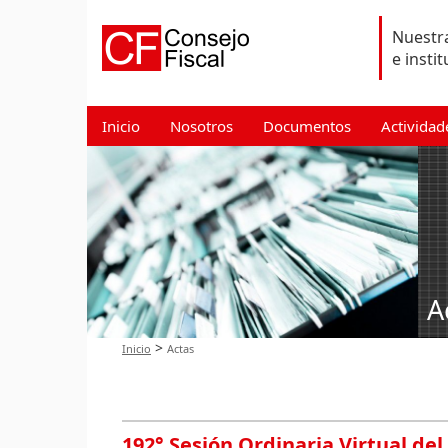
Nuestra
e insti
Inicio
Nosotros
Documentos
Actividad
A
>
Inicio
Actas
192° Sesión Ordinaria Virtual del