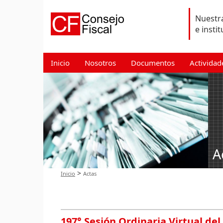
Nuestra
e insti
Inicio
Nosotros
Documentos
Actividad
A
>
Inicio
Actas
197° Sesión Ordinaria Virtual del