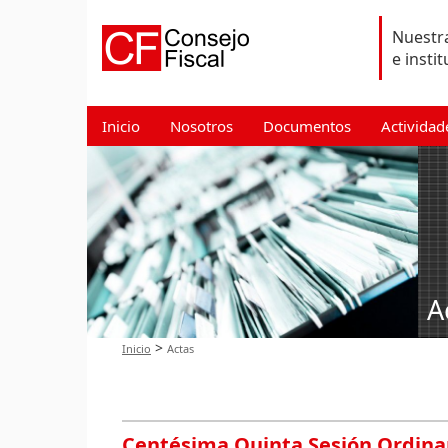
Nuestra
e insti
Inicio
Nosotros
Documentos
Actividad
A
>
Inicio
Actas
Centésima Quinta Sesión Ordina