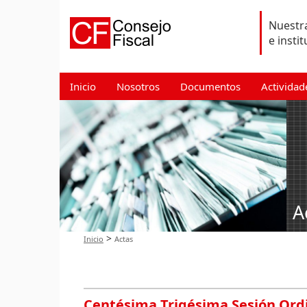
Nuestra
e insti
Inicio
Nosotros
Documentos
Actividad
A
>
Inicio
Actas
Centésima Trigésima Sesión Ordi